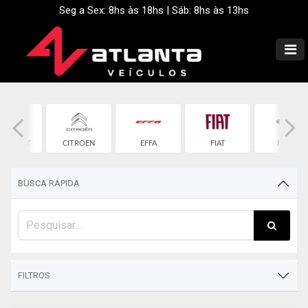
Seg a Sex: 8hs às 18hs | Sáb: 8hs às 13hs
EVROLET
CITROEN
EFFA
FIAT
FORD
BUSCA RÁPIDA
FILTROS