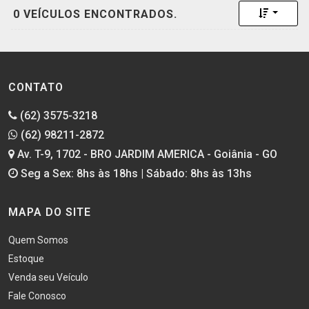
Toggle 
0 VEÍCULOS ENCONTRADOS.
CONTATO
(62) 3575-3218
(62) 98211-2872
Av. T-9, 1702 - BRO JARDIM AMERICA - Goiânia - GO
Seg a Sex: 8hs às 18hs | Sábado: 8hs às 13hs
MAPA DO SITE
Quem Somos
Estoque
Venda seu Veículo
Fale Conosco