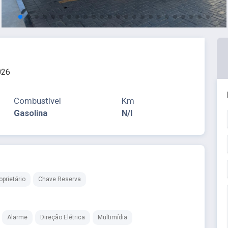
026
Combustível
Km
Gasolina
N/I
prietário
Chave Reserva
Alarme
Direção Elétrica
Multimídia